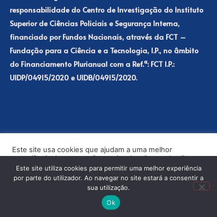
responsabilidade do Centro de Investigação do Instituto
Superior de Ciências Policiais e Segurança Interna,
financiado por Fundos Nacionais, através da FCT –
Fundação para a Ciência e a Tecnologia, I.P., no âmbito
do Financiamento Plurianual com a Ref.ª: FCT I.P.:
UIDP/04915/2020 e UIDB/04915/2020.
FCT
ICPOL
Este site usa cookies que ajudam a uma melhor
PSP
ISCPSI
experiência de navegação no site. Ao clicar no botão
“Aceitar” ou continuar a visualizar o nosso site, você
Este site utiliza cookies para permitir uma melhor experiência
concorda com o uso de cookies no nosso site.
For more information, see the
privacy policy
of the repository.
por parte do utilizador. Ao navegar no site estará a consentir a
sua utilização.
ACEITAR
Ok