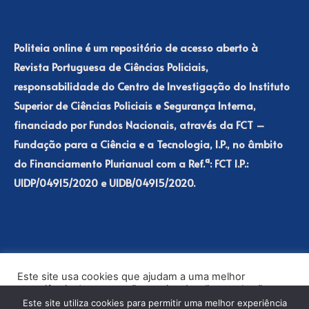
Politeia online é um repositório de acesso aberto à
Revista Portuguesa de Ciências Policiais,
responsabilidade do Centro de Investigação do Instituto
Superior de Ciências Policiais e Segurança Interna,
financiado por Fundos Nacionais, através da FCT –
Fundação para a Ciência e a Tecnologia, I.P., no âmbito
do Financiamento Plurianual com a Ref.ª: FCT I.P.:
UIDP/04915/2020 e UIDB/04915/2020.
Este site usa cookies que ajudam a uma melhor
experiência de navegação no site. Ao clicar no botão
“Aceitar” ou continuar a visualizar o nosso site, você
Este site utiliza cookies para permitir uma melhor experiência