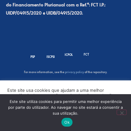
do Financiamento Plurianual com a Ref.ª: FCT I.P.:
UIDP/04915/2020 e UIDB/04915/2020.
FCT
ICPOL
PSP
ISCPSI
For more information, see the
privacy policy
of the repository.
Este site usa cookies que ajudam a uma melhor
experiência de navegação no site. Ao clicar no botão
“Aceitar” ou continuar a visualizar o nosso site, você
Este site utiliza cookies para permitir uma melhor experiência
concorda com o uso de cookies no nosso site.
por parte do utilizador. Ao navegar no site estará a consentir a
sua utilização.
ACEITAR
Ok