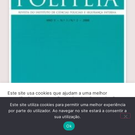
Este site usa cookies que ajudam a uma melhor
experiência de navegação no site. Ao clicar no botão
“Aceitar” ou continuar a visualizar o nosso site, você
Este site utiliza cookies para permitir uma melhor experiência
concorda com o uso de cookies no nosso site.
por parte do utilizador. Ao navegar no site estará a consentir a
sua utilização.
ACEITAR
Ok