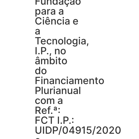
Fundação
para a
Ciência e
a
Tecnologia,
I.P., no
âmbito
do
Financiamento
Plurianual
com a
Ref.ª:
FCT I.P.:
UIDP/04915/2020