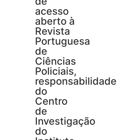
de
acesso
aberto à
Revista
Portuguesa
de
Ciências
Policiais,
responsabilidade
do
Centro
de
Investigação
do