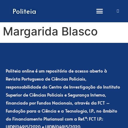
How to submit papers
Politeia
Margarida Blasco
Politeia online é um repositório de acesso aberto à
Revista Portuguesa de Ciências Policiais,
responsabilidade do Centro de Investigação do Instituto
Superior de Ciências Policiais e Segurança Interna,
financiado por Fundos Nacionais, através da FCT –
Fundação para a Ciência e a Tecnologia, I.P., no âmbito
do Financiamento Plurianual com a Ref.ª: FCT I.P.:
UIDP/04915/2020 e UIDB/04915/2020.