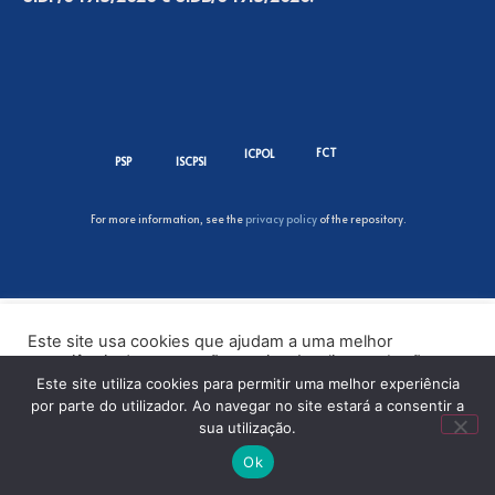
FCT
ICPOL
PSP
ISCPSI
For more information, see the
privacy policy
of the repository.
Este site usa cookies que ajudam a uma melhor
experiência de navegação no site. Ao clicar no botão
“Aceitar” ou continuar a visualizar o nosso site, você
Este site utiliza cookies para permitir uma melhor experiência
concorda com o uso de cookies no nosso site.
por parte do utilizador. Ao navegar no site estará a consentir a
sua utilização.
ACEITAR
Ok