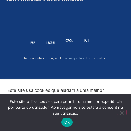
FCT
ICPOL
PSP
ISCPSI
For more information, see the
privacy policy
of the repository.
Este site usa cookies que ajudam a uma melhor
experiência de navegação no site. Ao clicar no botão
“Aceitar” ou continuar a visualizar o nosso site, você
Este site utiliza cookies para permitir uma melhor experiência
concorda com o uso de cookies no nosso site.
por parte do utilizador. Ao navegar no site estará a consentir a
sua utilização.
ACEITAR
Ok