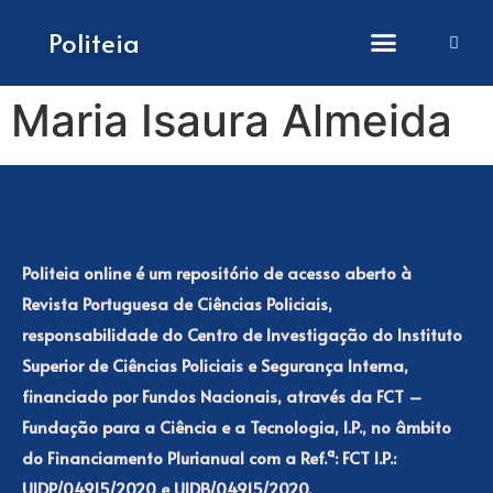
How to submit papers
Politeia
Maria Isaura Almeida
Politeia online é um repositório de acesso aberto à
Revista Portuguesa de Ciências Policiais,
responsabilidade do Centro de Investigação do Instituto
Superior de Ciências Policiais e Segurança Interna,
financiado por Fundos Nacionais, através da FCT –
Fundação para a Ciência e a Tecnologia, I.P., no âmbito
do Financiamento Plurianual com a Ref.ª: FCT I.P.:
UIDP/04915/2020 e UIDB/04915/2020.