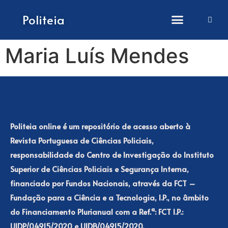
How to submit papers
Politeia
Maria Luís Mendes
Politeia online é um repositório de acesso aberto à
Revista Portuguesa de Ciências Policiais,
responsabilidade do Centro de Investigação do Instituto
Superior de Ciências Policiais e Segurança Interna,
financiado por Fundos Nacionais, através da FCT –
Fundação para a Ciência e a Tecnologia, I.P., no âmbito
do Financiamento Plurianual com a Ref.ª: FCT I.P.:
UIDP/04915/2020 e UIDB/04915/2020.