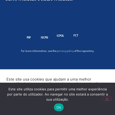
FCT
ICPOL
PSP
ISCPSI
For more information, see the
privacy policy
of the repository.
Este site usa cookies que ajudam a uma melhor
experiência de navegação no site. Ao clicar no botão
“Aceitar” ou continuar a visualizar o nosso site, você
Este site utiliza cookies para permitir uma melhor experiência
concorda com o uso de cookies no nosso site.
por parte do utilizador. Ao navegar no site estará a consentir a
sua utilização.
ACEITAR
Ok