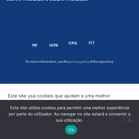
FCT
ICPOL
PSP
ISCPSI
For more information, see the
privacy policy
of the repository.
Este site usa cookies que ajudam a uma melhor
experiência de navegação no site. Ao clicar no botão
“Aceitar” ou continuar a visualizar o nosso site, você
Este site utiliza cookies para permitir uma melhor experiência
concorda com o uso de cookies no nosso site.
por parte do utilizador. Ao navegar no site estará a consentir a
sua utilização.
ACEITAR
Ok