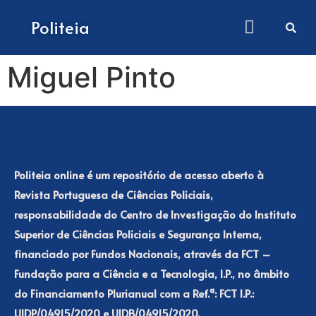
How to submit papers
Politeia
Miguel Pinto
Politeia online é um repositório de acesso aberto à
Revista Portuguesa de Ciências Policiais,
responsabilidade do Centro de Investigação do Instituto
Superior de Ciências Policiais e Segurança Interna,
financiado por Fundos Nacionais, através da FCT –
Fundação para a Ciência e a Tecnologia, I.P., no âmbito
do Financiamento Plurianual com a Ref.ª: FCT I.P.:
UIDP/04915/2020 e UIDB/04915/2020.