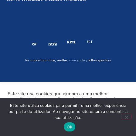
FCT
ICPOL
PSP
ISCPSI
For more information, see the
privacy policy
of the repository.
Este site usa cookies que ajudam a uma melhor
experiência de navegação no site. Ao clicar no botão
“Aceitar” ou continuar a visualizar o nosso site, você
Este site utiliza cookies para permitir uma melhor experiência
concorda com o uso de cookies no nosso site.
por parte do utilizador. Ao navegar no site estará a consentir a
sua utilização.
ACEITAR
Ok