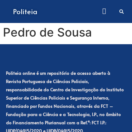
How to submit papers
Politeia
Pedro de Sousa
Politeia online é um repositório de acesso aberto à
Revista Portuguesa de Ciências Policiais,
responsabilidade do Centro de Investigação do Instituto
Superior de Ciências Policiais e Segurança Interna,
financiado por Fundos Nacionais, através da FCT –
Fundação para a Ciência e a Tecnologia, I.P., no âmbito
do Financiamento Plurianual com a Ref.ª: FCT I.P.:
UIDP/04915/2020 e UIDB/04915/2020.