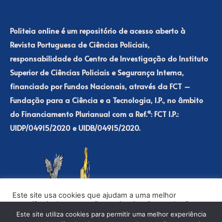
Politeia online é um repositório de acesso aberto à
Revista Portuguesa de Ciências Policiais,
responsabilidade do Centro de Investigação do Instituto
Superior de Ciências Policiais e Segurança Interna,
financiado por Fundos Nacionais, através da FCT –
Fundação para a Ciência e a Tecnologia, I.P., no âmbito
do Financiamento Plurianual com a Ref.ª: FCT I.P.:
UIDP/04915/2020 e UIDB/04915/2020.
Este site usa cookies que ajudam a uma melhor
experiência de navegação no site. Ao clicar no botão
“Aceitar” ou continuar a visualizar o nosso site, você
Este site utiliza cookies para permitir uma melhor experiência