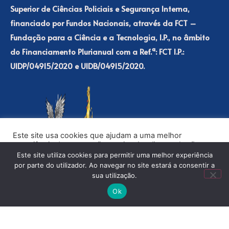
Superior de Ciências Policiais e Segurança Interna,
financiado por Fundos Nacionais, através da FCT –
Fundação para a Ciência e a Tecnologia, I.P., no âmbito
do Financiamento Plurianual com a Ref.ª: FCT I.P.:
UIDP/04915/2020 e UIDB/04915/2020.
Este site usa cookies que ajudam a uma melhor
experiência de navegação no site. Ao clicar no botão
“Aceitar” ou continuar a visualizar o nosso site, você
Este site utiliza cookies para permitir uma melhor experiência
concorda com o uso de cookies no nosso site.
por parte do utilizador. Ao navegar no site estará a consentir a
sua utilização.
ACEITAR
Ok