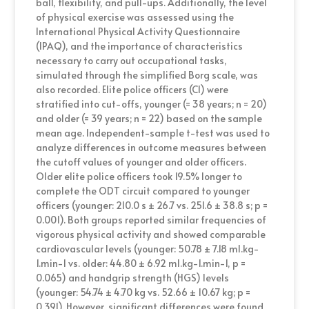
ball, flexibility, and pull-ups. Additionally, the level
of physical exercise was assessed using the
International Physical Activity Questionnaire
(IPAQ), and the importance of characteristics
necessary to carry out occupational tasks,
simulated through the simplified Borg scale, was
also recorded. Elite police officers (CI) were
stratified into cut-offs, younger (= 38 years; n = 20)
and older (= 39 years; n = 22) based on the sample
mean age. Independent-sample t-test was used to
analyze differences in outcome measures between
the cutoff values of younger and older officers.
Older elite police officers took 19.5% longer to
complete the ODT circuit compared to younger
officers (younger: 210.0 s ± 26.7 vs. 251.6 ± 38.8 s; p =
0.001). Both groups reported similar frequencies of
vigorous physical activity and showed comparable
cardiovascular levels (younger: 50.78 ± 7.18 ml.kg-
1.min-1 vs. older: 44.80 ± 6.92 ml.kg-1.min-1, p =
0.065) and handgrip strength (HGS) levels
(younger: 54.74 ± 4.70 kg vs. 52.66 ± 10.67 kg; p =
0.391). However, significant differences were found