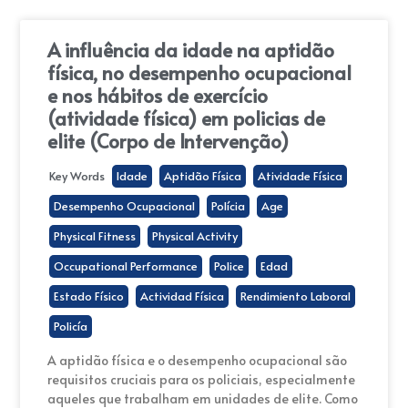
A influência da idade na aptidão
física, no desempenho ocupacional
e nos hábitos de exercício
(atividade física) em policias de
elite (Corpo de Intervenção)
Key Words
Idade
Aptidão Física
Atividade Física
Desempenho Ocupacional
Polícia
Age
Physical Fitness
Physical Activity
Occupational Performance
Police
Edad
Estado Físico
Actividad Física
Rendimiento Laboral
Policía
A aptidão física e o desempenho ocupacional são
requisitos cruciais para os policiais, especialmente
aqueles que trabalham em unidades de elite. Como