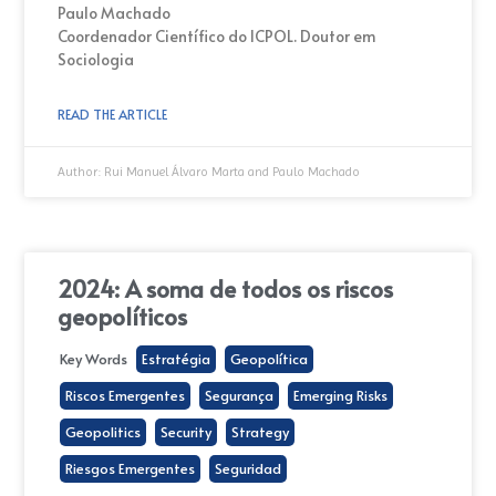
Paulo Machado
Coordenador Científico do ICPOL. Doutor em
Sociologia
READ THE ARTICLE
Author:
Rui Manuel Álvaro Marta and Paulo Machado
2024: A soma de todos os riscos
geopolíticos
Key Words
Estratégia
Geopolítica
Riscos Emergentes
Segurança
Emerging Risks
Geopolitics
Security
Strategy
Riesgos Emergentes
Seguridad