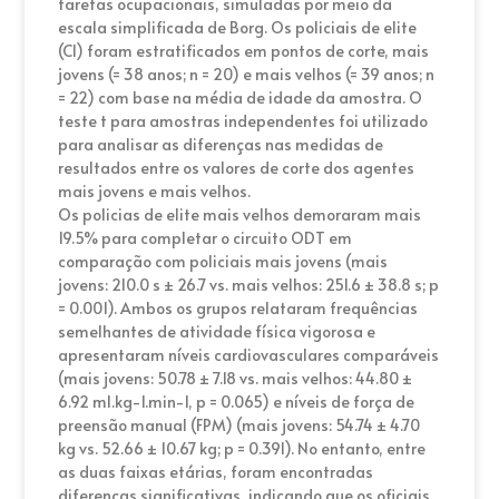
tarefas ocupacionais, simuladas por meio da
escala simplificada de Borg. Os policiais de elite
(CI) foram estratificados em pontos de corte, mais
jovens (= 38 anos; n = 20) e mais velhos (= 39 anos; n
= 22) com base na média de idade da amostra. O
teste t para amostras independentes foi utilizado
para analisar as diferenças nas medidas de
resultados entre os valores de corte dos agentes
mais jovens e mais velhos.
Os policias de elite mais velhos demoraram mais
19.5% para completar o circuito ODT em
comparação com policiais mais jovens (mais
jovens: 210.0 s ± 26.7 vs. mais velhos: 251.6 ± 38.8 s; p
= 0.001). Ambos os grupos relataram frequências
semelhantes de atividade física vigorosa e
apresentaram níveis cardiovasculares comparáveis
(mais jovens: 50.78 ± 7.18 vs. mais velhos: 44.80 ±
6.92 ml.kg-1.min-1, p = 0.065) e níveis de força de
preensão manual (FPM) (mais jovens: 54.74 ± 4.70
kg vs. 52.66 ± 10.67 kg; p = 0.391). No entanto, entre
as duas faixas etárias, foram encontradas
diferenças significativas, indicando que os oficiais