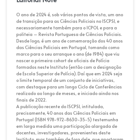
O ano de 2024 é, sob vários pontos de vista, um ano
de transição para as Ciências Policiais no ISCPSI, e
necessariamente também para o ICPOL e para a
politeia – Revista Portuguesa de Ciências Policiais.
Desde logo, é um ano de comemoração dos 40 anos
das Ciências Policiais em Portugal, tomando como
marco para o seu arranque o ano (de 1984) que viu
nascer a primeira cohort de oficiais de Polícia
formados neste Instituto (então com a designação
de Escola Superior de Polícia). Daí que em 2024 seja
o limite temporal de um conjunto de iniciativas,
com destaque para um longo Ciclo de Conferências
realizado ao longo de meses, e iniciado ainda nos
finais de 2022.
A publicação recente do ISCPSI, intitulada,
precisamente, 40 anos das Ciências Policiais em
Portugal (ISBN 978-972-8630-35-5) testemunha
em larga medida uma participação alargada de
docentes, investigadores, provenientes deste
Instituto, mas também de fora dele, que aportaram