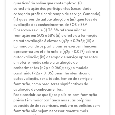
questionário online que contemplava: (i)
caracterização dos participantes (sexo; idade;
categoria profissional; tempo de serviço; Comando);
(ii) questões de autoavaliação; e (iii) questões de
avaliação dos conhecimentos de SOS e SBV.
Observou-se que (i) 38.8% referem não ter
formação em SOS e SBV; (ii) o efeito da formação
na autoavaliação é elevado (η2p = 0.246); (iii) o
Comando onde os participantes exercem funções
apresentou um efeito médio (η2p = 0.057) sobre a
autoavaliação; (iv) o tempo de serviço apresentou
um efeito médio sobre a avaliação de
conhecimentos (η2p = 0.060); e (v) o modelo
construído (R2a = 0.105) permitiu identificar a
autoavaliação, sexo, idade, tempo de serviço e
formação, como preditores significativos da
avaliação de conhecimentos.
Pode concluir-se que (i) os polícias com formação
prévia têm maior confiança nas suas próprias
capacidade de socorrismo, embora os polícias com
formação não sejam necessariamente mais