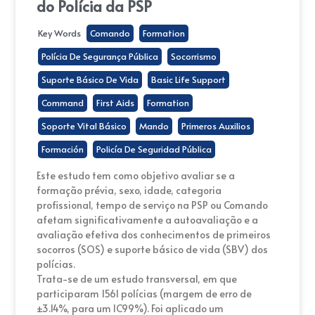
do Polícia da PSP
Key Words
Comando
Formation
Polícia De Segurança Pública
Socorrismo
Suporte Básico De Vida
Basic Life Support
Command
First Aids
Formation
Soporte Vital Básico
Mando
Primeros Auxilios
Formación
Policía De Seguridad Pública
Este estudo tem como objetivo avaliar se a
formação prévia, sexo, idade, categoria
profissional, tempo de serviço na PSP ou Comando
afetam significativamente a autoavaliação e a
avaliação efetiva dos conhecimentos de primeiros
socorros (SOS) e suporte básico de vida (SBV) dos
polícias.
Trata-se de um estudo transversal, em que
participaram 1561 polícias (margem de erro de
±3.14%, para um IC99%). Foi aplicado um