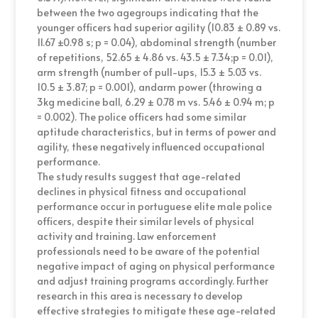
between the two agegroups indicating that the
younger officers had superior agility (10.83 ± 0.89 vs.
11.67 ±0.98 s; p = 0.04), abdominal strength (number
of repetitions, 52.65 ± 4.86 vs. 43.5 ± 7.34;p = 0.01),
arm strength (number of pull-ups, 15.3 ± 5.03 vs.
10.5 ± 3.87; p = 0.001), andarm power (throwing a
3kg medicine ball, 6.29 ± 0.78 m vs. 5.46 ± 0.94 m; p
= 0.002). The police officers had some similar
aptitude characteristics, but in terms of power and
agility, these negatively influenced occupational
performance.
The study results suggest that age-related
declines in physical fitness and occupational
performance occur in portuguese elite male police
officers, despite their similar levels of physical
activity and training. Law enforcement
professionals need to be aware of the potential
negative impact of aging on physical performance
and adjust training programs accordingly. Further
research in this area is necessary to develop
effective strategies to mitigate these age-related