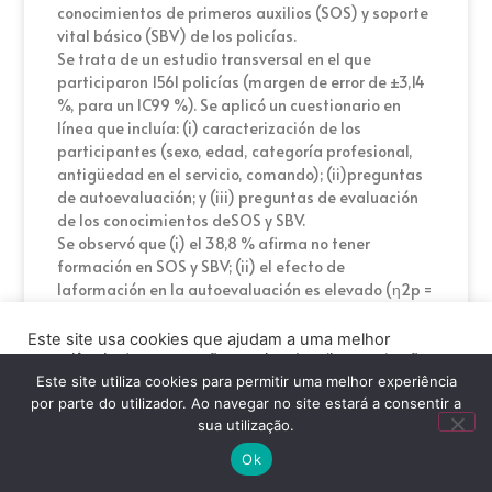
conocimientos de primeros auxilios (SOS) y soporte
vital básico (SBV) de los policías.
Se trata de un estudio transversal en el que
participaron 1561 policías (margen de error de ±3,14
%, para un IC99 %). Se aplicó un cuestionario en
línea que incluía: (i) caracterización de los
participantes (sexo, edad, categoría profesional,
antigüedad en el servicio, comando); (ii)preguntas
de autoevaluación; y (iii) preguntas de evaluación
de los conocimientos deSOS y SBV.
Se observó que (i) el 38,8 % afirma no tener
formación en SOS y SBV; (ii) el efecto de
laformación en la autoevaluación es elevado (η2p =
0,246); (iii) el comando en el que losparticipantes
ejercen sus funciones presentó un efecto medio
Este site usa cookies que ajudam a uma melhor
(η2p = 0,057) sobre laautoevaluación; (iv) el tiempo
experiência de navegação no site. Ao clicar no botão
“Aceitar” ou continuar a visualizar o nosso site, você
de servicio presentó un efecto medio sobre la
Este site utiliza cookies para permitir uma melhor experiência
concorda com o uso de cookies no nosso site.
evaluación delos conocimientos (η2p = 0,060); y (v)
por parte do utilizador. Ao navegar no site estará a consentir a
sua utilização.
el modelo construido (R2a = 0,105)
ACEITAR
permitióidentificar la autoevaluación, el sexo, la
Ok
edad, el tiempo de servicio y la formación