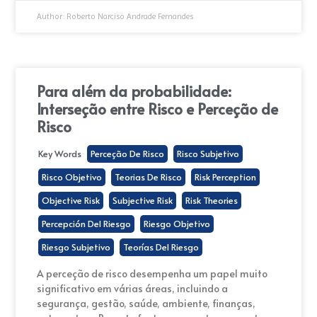
Author:
Roberto Narciso Andrade Fernandes
Para além da probabilidade:
Interseção entre Risco e Perceção de
Risco
Key Words
Perceção De Risco
Risco Subjetivo
Risco Objetivo
Teorias De Risco
Risk Perception
Objective Risk
Subjective Risk
Risk Theories
Percepción Del Riesgo
Riesgo Objetivo
Riesgo Subjetivo
Teorías Del Riesgo
A perceção de risco desempenha um papel muito
significativo em várias áreas, incluindo a
segurança, gestão, saúde, ambiente, finanças,