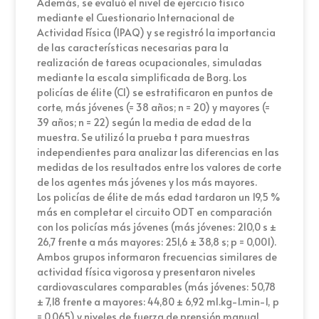
Además, se evaluó el nivel de ejercicio físico
mediante el Cuestionario Internacional de
Actividad Física (IPAQ) y se registró la importancia
de las características necesarias para la
realización de tareas ocupacionales, simuladas
mediante la escala simplificada de Borg. Los
policías de élite (CI) se estratificaron en puntos de
corte, más jóvenes (= 38 años; n = 20) y mayores (=
39 años; n = 22) según la media de edad de la
muestra. Se utilizó la prueba t para muestras
independientes para analizar las diferencias en las
medidas de los resultados entre los valores de corte
de los agentes más jóvenes y los más mayores.
Los policías de élite de más edad tardaron un 19,5 %
más en completar el circuito ODT en comparación
con los policías más jóvenes (más jóvenes: 210,0 s ±
26,7 frente a más mayores: 251,6 ± 38,8 s; p = 0,001).
Ambos grupos informaron frecuencias similares de
actividad física vigorosa y presentaron niveles
cardiovasculares comparables (más jóvenes: 50,78
± 7,18 frente a mayores: 44,80 ± 6,92 ml.kg-1.min-1, p
= 0,065) y niveles de fuerza de prensión manual