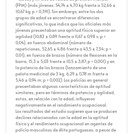
(FPM) (más jóvenes: 54,74 ± 4,70 kg frente a 52,66 ±
10,67 kg; p = 0,391). Sin embargo, entre los dos
grupos de edad se encontraron diferencias
significativas, lo que indica que los oficiales más
jóvenes presentaban una aptitud física superior en
agilidad (10,83 ± 0,89 frente a 11,67 ± 0,98 s; p =
0,04), en fuerza abdominal (número de
repeticiones, 52,65 ± 4,86 frente a 43,5 ± 7,34; p =
0,01), en fuerza de brazos (número de flexiones en la
barra, 15,3 ± 5,03 frente a 10,5 ± 3,87; p = 0,001) y en
la potencia de los brazos (lanzamiento de una
pelota medicinal de 3 kg, 6,29 ± 0,78 m frente a
5,46 ± 0,94 m; p = 0,002). Los policías en general
presentaban algunas características de aptitud
similares, pero en términos de potencia y agilidad,
estas, en relación con la edad, influyeron
negativamente en el rendimiento ocupacional.
Los resultados del estudio sugieren que se producen
declives relacionados con la edad en la aptitud
física y el rendimiento ocupacional en agentes de
policía masculinos de élite portugueses, a pesar de