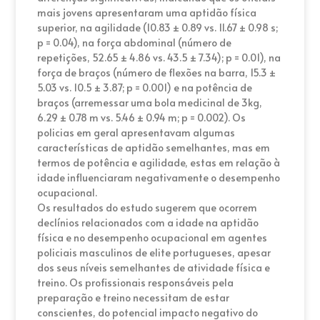
mais jovens apresentaram uma aptidão física
superior, na agilidade (10.83 ± 0.89 vs. 11.67 ± 0.98 s;
p = 0.04), na força abdominal (número de
repetições, 52.65 ± 4.86 vs. 43.5 ± 7.34); p = 0.01), na
força de braços (número de flexões na barra, 15.3 ±
5.03 vs. 10.5 ± 3.87; p = 0.001) e na potência de
braços (arremessar uma bola medicinal de 3kg,
6.29 ± 0.78 m vs. 5.46 ± 0.94 m; p = 0.002). Os
policias em geral apresentavam algumas
características de aptidão semelhantes, mas em
termos de potência e agilidade, estas em relação à
idade influenciaram negativamente o desempenho
ocupacional.
Os resultados do estudo sugerem que ocorrem
declínios relacionados com a idade na aptidão
física e no desempenho ocupacional em agentes
policiais masculinos de elite portugueses, apesar
dos seus níveis semelhantes de atividade física e
treino. Os profissionais responsáveis pela
preparação e treino necessitam de estar
conscientes, do potencial impacto negativo do