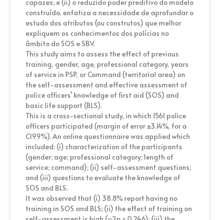
capazes; e (ii) o reduzido poder preditivo do modelo
construído, enfatiza a necessidade de aprofundar o
estudo dos atributos (ou construtos) que melhor
expliquem os conhecimentos dos polícias no
âmbito do SOS e SBV.
This study aims to assess the effect of previous
training, gender, age, professional category, years
of service in PSP, or Command (territorial area) on
the self-assessment and effective assessment of
police officers’ knowledge of first aid (SOS) and
basic life support (BLS).
This is a cross-sectional study, in which 1561 police
officers participated (margin of error ±3.14%, for a
CI99%). An online questionnaire was applied which
included: (i) characterization of the participants
(gender; age; professional category; length of
service; command); (ii) self-assessment questions;
and (iii) questions to evaluate the knowledge of
SOS and BLS.
It was observed that (i) 38.8% report having no
training in SOS and BLS; (ii) the effect of training on
self-assessment is high (η2p = 0.246); (iii) the