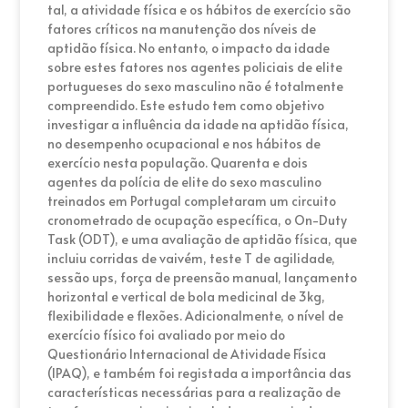
tal, a atividade física e os hábitos de exercício são
fatores críticos na manutenção dos níveis de
aptidão física. No entanto, o impacto da idade
sobre estes fatores nos agentes policiais de elite
portugueses do sexo masculino não é totalmente
compreendido. Este estudo tem como objetivo
investigar a influência da idade na aptidão física,
no desempenho ocupacional e nos hábitos de
exercício nesta população. Quarenta e dois
agentes da polícia de elite do sexo masculino
treinados em Portugal completaram um circuito
cronometrado de ocupação específica, o On-Duty
Task (ODT), e uma avaliação de aptidão física, que
incluiu corridas de vaivém, teste T de agilidade,
sessão ups, força de preensão manual, lançamento
horizontal e vertical de bola medicinal de 3kg,
flexibilidade e flexões. Adicionalmente, o nível de
exercício físico foi avaliado por meio do
Questionário Internacional de Atividade Física
(IPAQ), e também foi registada a importância das
características necessárias para a realização de