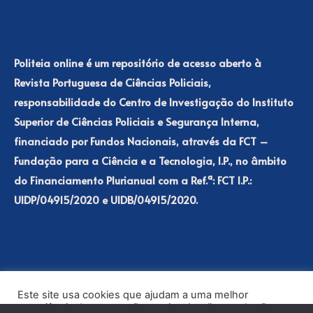
Politeia online é um repositório de acesso aberto à
Revista Portuguesa de Ciências Policiais,
responsabilidade do Centro de Investigação do Instituto
Superior de Ciências Policiais e Segurança Interna,
financiado por Fundos Nacionais, através da FCT –
Fundação para a Ciência e a Tecnologia, I.P., no âmbito
do Financiamento Plurianual com a Ref.ª: FCT I.P.:
UIDP/04915/2020 e UIDB/04915/2020.
Este site usa cookies que ajudam a uma melhor
experiência de navegação no site. Ao clicar no botão