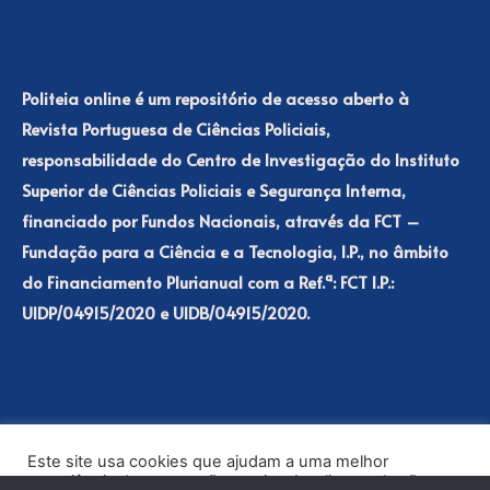
Politeia online é um repositório de acesso aberto à
Revista Portuguesa de Ciências Policiais,
responsabilidade do Centro de Investigação do Instituto
Superior de Ciências Policiais e Segurança Interna,
financiado por Fundos Nacionais, através da FCT –
Fundação para a Ciência e a Tecnologia, I.P., no âmbito
do Financiamento Plurianual com a Ref.ª: FCT I.P.:
UIDP/04915/2020 e UIDB/04915/2020.
Este site usa cookies que ajudam a uma melhor
experiência de navegação no site. Ao clicar no botão