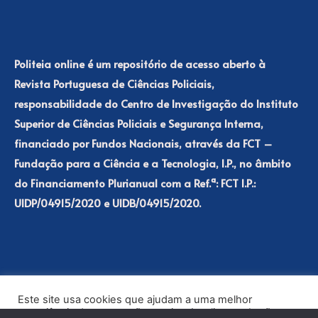
Politeia online é um repositório de acesso aberto à
Revista Portuguesa de Ciências Policiais,
responsabilidade do Centro de Investigação do Instituto
Superior de Ciências Policiais e Segurança Interna,
financiado por Fundos Nacionais, através da FCT –
Fundação para a Ciência e a Tecnologia, I.P., no âmbito
do Financiamento Plurianual com a Ref.ª: FCT I.P.:
UIDP/04915/2020 e UIDB/04915/2020.
Este site usa cookies que ajudam a uma melhor
experiência de navegação no site. Ao clicar no botão