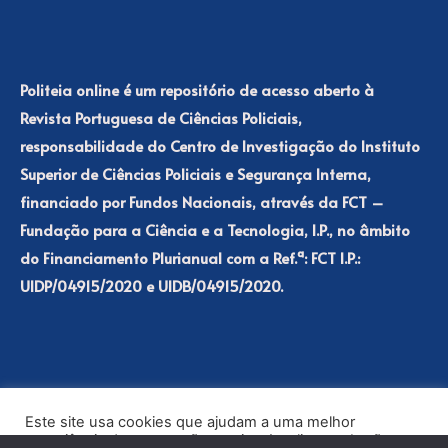
Politeia online é um repositório de acesso aberto à
Revista Portuguesa de Ciências Policiais,
responsabilidade do Centro de Investigação do Instituto
Superior de Ciências Policiais e Segurança Interna,
financiado por Fundos Nacionais, através da FCT –
Fundação para a Ciência e a Tecnologia, I.P., no âmbito
do Financiamento Plurianual com a Ref.ª: FCT I.P.:
UIDP/04915/2020 e UIDB/04915/2020.
Este site usa cookies que ajudam a uma melhor
experiência de navegação no site. Ao clicar no botão