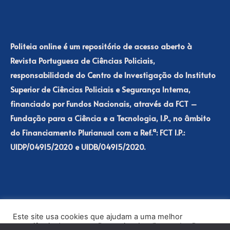
Politeia online é um repositório de acesso aberto à
Revista Portuguesa de Ciências Policiais,
responsabilidade do Centro de Investigação do Instituto
Superior de Ciências Policiais e Segurança Interna,
financiado por Fundos Nacionais, através da FCT –
Fundação para a Ciência e a Tecnologia, I.P., no âmbito
do Financiamento Plurianual com a Ref.ª: FCT I.P.:
UIDP/04915/2020 e UIDB/04915/2020.
Este site usa cookies que ajudam a uma melhor
experiência de navegação no site. Ao clicar no botão