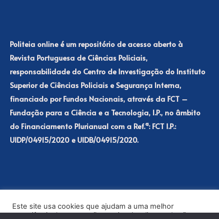
Politeia online é um repositório de acesso aberto à
Revista Portuguesa de Ciências Policiais,
responsabilidade do Centro de Investigação do Instituto
Superior de Ciências Policiais e Segurança Interna,
financiado por Fundos Nacionais, através da FCT –
Fundação para a Ciência e a Tecnologia, I.P., no âmbito
do Financiamento Plurianual com a Ref.ª: FCT I.P.:
UIDP/04915/2020 e UIDB/04915/2020.
Este site usa cookies que ajudam a uma melhor
experiência de navegação no site. Ao clicar no botão