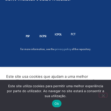
FCT
ICPOL
PSP
ISCPSI
For more information, see the
privacy policy
of the repository.
Este site usa cookies que ajudam a uma melhor
experiência de navegação no site. Ao clicar no botão
“Aceitar” ou continuar a visualizar o nosso site, você
Este site utiliza cookies para permitir uma melhor experiência
concorda com o uso de cookies no nosso site.
por parte do utilizador. Ao navegar no site estará a consentir a
sua utilização.
ACEITAR
Ok