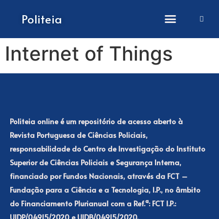
How to submit papers
Politeia
Internet of Things
Politeia online é um repositório de acesso aberto à
Revista Portuguesa de Ciências Policiais,
responsabilidade do Centro de Investigação do Instituto
Superior de Ciências Policiais e Segurança Interna,
financiado por Fundos Nacionais, através da FCT –
Fundação para a Ciência e a Tecnologia, I.P., no âmbito
do Financiamento Plurianual com a Ref.ª: FCT I.P.:
UIDP/04915/2020 e UIDB/04915/2020.