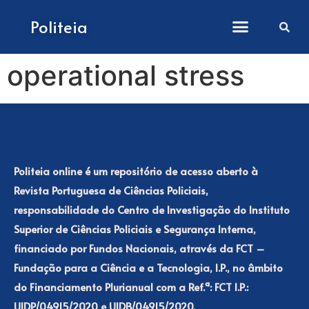
How to submit papers
Politeia
operational stress
Politeia online é um repositório de acesso aberto à
Revista Portuguesa de Ciências Policiais,
responsabilidade do Centro de Investigação do Instituto
Superior de Ciências Policiais e Segurança Interna,
financiado por Fundos Nacionais, através da FCT –
Fundação para a Ciência e a Tecnologia, I.P., no âmbito
do Financiamento Plurianual com a Ref.ª: FCT I.P.:
UIDP/04915/2020 e UIDB/04915/2020.