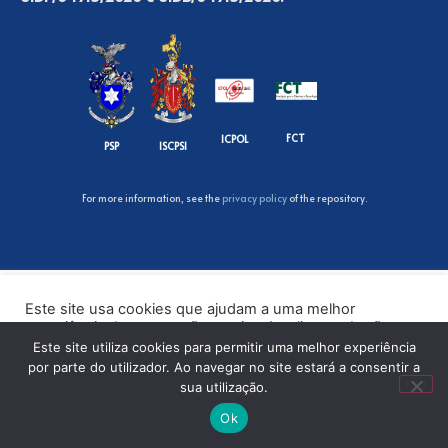
FCT
ICPOL
PSP
ISCPSI
For more information, see the
privacy policy
of the repository.
Este site usa cookies que ajudam a uma melhor
experiência de navegação no site. Ao clicar no botão
“Aceitar” ou continuar a visualizar o nosso site, você
Este site utiliza cookies para permitir uma melhor experiência
concorda com o uso de cookies no nosso site.
por parte do utilizador. Ao navegar no site estará a consentir a
sua utilização.
ACEITAR
Ok