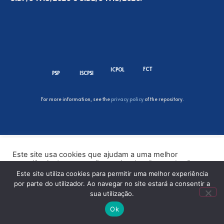
FCT
ICPOL
PSP
ISCPSI
For more information, see the
privacy policy
of the repository.
Este site usa cookies que ajudam a uma melhor
experiência de navegação no site. Ao clicar no botão
“Aceitar” ou continuar a visualizar o nosso site, você
Este site utiliza cookies para permitir uma melhor experiência
concorda com o uso de cookies no nosso site.
por parte do utilizador. Ao navegar no site estará a consentir a
sua utilização.
ACEITAR
Ok