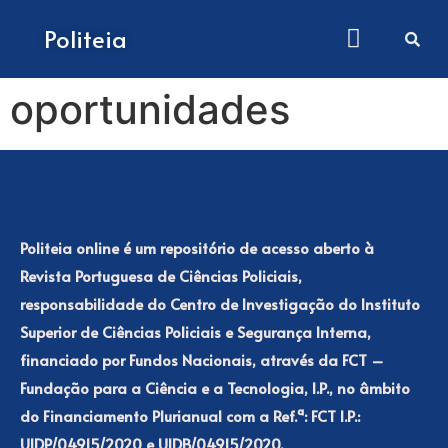
How to submit papers
Politeia
oportunidades
Politeia online é um repositório de acesso aberto à
Revista Portuguesa de Ciências Policiais,
responsabilidade do Centro de Investigação do Instituto
Superior de Ciências Policiais e Segurança Interna,
financiado por Fundos Nacionais, através da FCT –
Fundação para a Ciência e a Tecnologia, I.P., no âmbito
do Financiamento Plurianual com a Ref.ª: FCT I.P.:
UIDP/04915/2020 e UIDB/04915/2020.