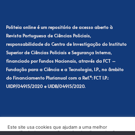
Politeia online é um repositório de acesso aberto à
Revista Portuguesa de Ciências Policiais,
responsabilidade do Centro de Investigação do Instituto
Superior de Ciências Policiais e Segurança Interna,
financiado por Fundos Nacionais, através da FCT –
Fundação para a Ciência e a Tecnologia, I.P., no âmbito
do Financiamento Plurianual com a Ref.ª: FCT I.P.:
UIDP/04915/2020 e UIDB/04915/2020.
Este site usa cookies que ajudam a uma melhor
experiência de navegação no site. Ao clicar no botão