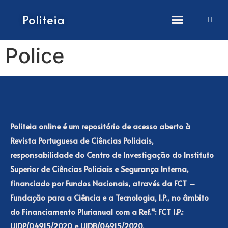
How to submit papers
Politeia
Police
Politeia online é um repositório de acesso aberto à
Revista Portuguesa de Ciências Policiais,
responsabilidade do Centro de Investigação do Instituto
Superior de Ciências Policiais e Segurança Interna,
financiado por Fundos Nacionais, através da FCT –
Fundação para a Ciência e a Tecnologia, I.P., no âmbito
do Financiamento Plurianual com a Ref.ª: FCT I.P.:
UIDP/04915/2020 e UIDB/04915/2020.