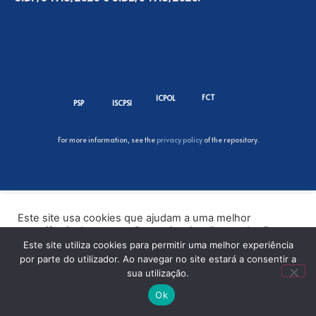
FCT
ICPOL
PSP
ISCPSI
For more information, see the
privacy policy
of the repository.
Este site usa cookies que ajudam a uma melhor
experiência de navegação no site. Ao clicar no botão
“Aceitar” ou continuar a visualizar o nosso site, você
Este site utiliza cookies para permitir uma melhor experiência
concorda com o uso de cookies no nosso site.
por parte do utilizador. Ao navegar no site estará a consentir a
sua utilização.
ACEITAR
Ok