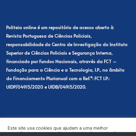
Politeia online é um repositório de acesso aberto à
Revista Portuguesa de Ciências Policiais,
responsabilidade do Centro de Investigação do Instituto
Superior de Ciências Policiais e Segurança Interna,
financiado por Fundos Nacionais, através da FCT –
Fundação para a Ciência e a Tecnologia, I.P., no âmbito
do Financiamento Plurianual com a Ref.ª: FCT I.P.:
UIDP/04915/2020 e UIDB/04915/2020.
Este site usa cookies que ajudam a uma melhor
experiência de navegação no site. Ao clicar no botão