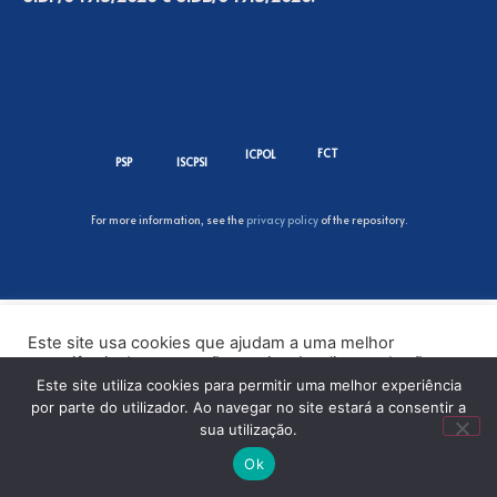
FCT
ICPOL
PSP
ISCPSI
For more information, see the
privacy policy
of the repository.
Este site usa cookies que ajudam a uma melhor
experiência de navegação no site. Ao clicar no botão
“Aceitar” ou continuar a visualizar o nosso site, você
Este site utiliza cookies para permitir uma melhor experiência
concorda com o uso de cookies no nosso site.
por parte do utilizador. Ao navegar no site estará a consentir a
sua utilização.
ACEITAR
Ok