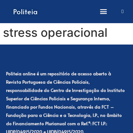
How to submit papers
Politeia
stress operacional
Politeia online é um repositório de acesso aberto à
Revista Portuguesa de Ciências Policiais,
responsabilidade do Centro de Investigação do Instituto
Superior de Ciências Policiais e Segurança Interna,
financiado por Fundos Nacionais, através da FCT –
Fundação para a Ciência e a Tecnologia, I.P., no âmbito
do Financiamento Plurianual com a Ref.ª: FCT I.P.:
UIDP/04915/2020 e UIDB/04915/2020.