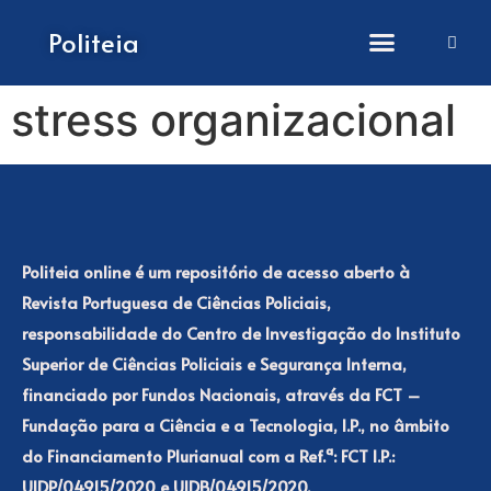
How to submit papers
Politeia
stress organizacional
Politeia online é um repositório de acesso aberto à
Revista Portuguesa de Ciências Policiais,
responsabilidade do Centro de Investigação do Instituto
Superior de Ciências Policiais e Segurança Interna,
financiado por Fundos Nacionais, através da FCT –
Fundação para a Ciência e a Tecnologia, I.P., no âmbito
do Financiamento Plurianual com a Ref.ª: FCT I.P.:
UIDP/04915/2020 e UIDB/04915/2020.