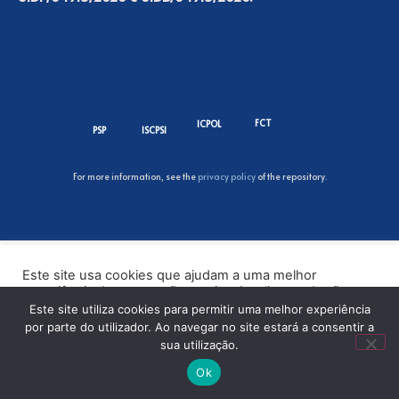
FCT
ICPOL
PSP
ISCPSI
For more information, see the
privacy policy
of the repository.
Este site usa cookies que ajudam a uma melhor
experiência de navegação no site. Ao clicar no botão
“Aceitar” ou continuar a visualizar o nosso site, você
Este site utiliza cookies para permitir uma melhor experiência
concorda com o uso de cookies no nosso site.
por parte do utilizador. Ao navegar no site estará a consentir a
sua utilização.
ACEITAR
Ok