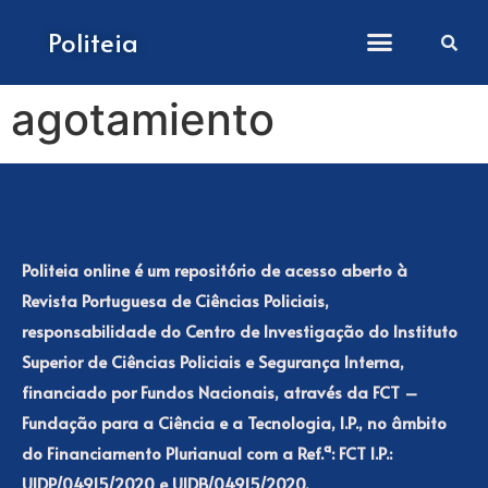
Como submeter artigos
Politeia
agotamiento
Politeia online é um repositório de acesso aberto à
Revista Portuguesa de Ciências Policiais,
responsabilidade do Centro de Investigação do Instituto
Superior de Ciências Policiais e Segurança Interna,
financiado por Fundos Nacionais, através da FCT –
Fundação para a Ciência e a Tecnologia, I.P., no âmbito
do Financiamento Plurianual com a Ref.ª: FCT I.P.:
UIDP/04915/2020 e UIDB/04915/2020.