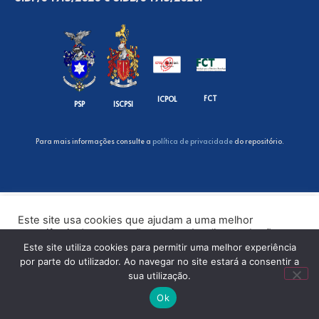
FCT
ICPOL
PSP
ISCPSI
Para mais informações consulte a
política de privacidade
do repositório.
Este site usa cookies que ajudam a uma melhor
experiência de navegação no site. Ao clicar no botão
“Aceitar” ou continuar a visualizar o nosso site, você
Este site utiliza cookies para permitir uma melhor experiência
concorda com o uso de cookies no nosso site.
por parte do utilizador. Ao navegar no site estará a consentir a
sua utilização.
ACEITAR
Ok