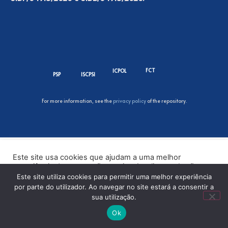
FCT
ICPOL
PSP
ISCPSI
For more information, see the
privacy policy
of the repository.
Este site usa cookies que ajudam a uma melhor
experiência de navegação no site. Ao clicar no botão
“Aceitar” ou continuar a visualizar o nosso site, você
Este site utiliza cookies para permitir uma melhor experiência
concorda com o uso de cookies no nosso site.
por parte do utilizador. Ao navegar no site estará a consentir a
sua utilização.
ACEITAR
Ok