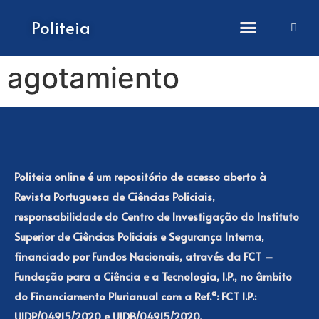
How to submit papers
Politeia
agotamiento
Politeia online é um repositório de acesso aberto à
Revista Portuguesa de Ciências Policiais,
responsabilidade do Centro de Investigação do Instituto
Superior de Ciências Policiais e Segurança Interna,
financiado por Fundos Nacionais, através da FCT –
Fundação para a Ciência e a Tecnologia, I.P., no âmbito
do Financiamento Plurianual com a Ref.ª: FCT I.P.:
UIDP/04915/2020 e UIDB/04915/2020.