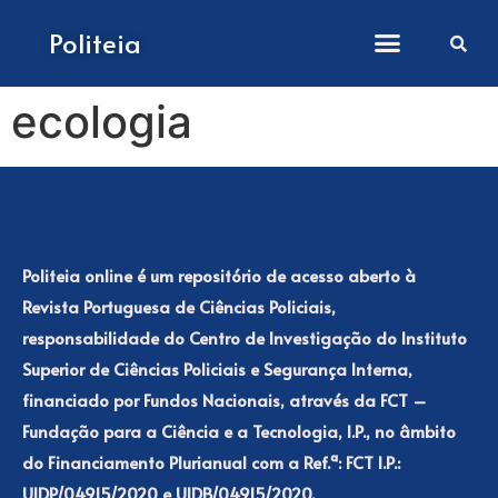
Como submeter artigos
Politeia
ecologia
Politeia online é um repositório de acesso aberto à
Revista Portuguesa de Ciências Policiais,
responsabilidade do Centro de Investigação do Instituto
Superior de Ciências Policiais e Segurança Interna,
financiado por Fundos Nacionais, através da FCT –
Fundação para a Ciência e a Tecnologia, I.P., no âmbito
do Financiamento Plurianual com a Ref.ª: FCT I.P.:
UIDP/04915/2020 e UIDB/04915/2020.