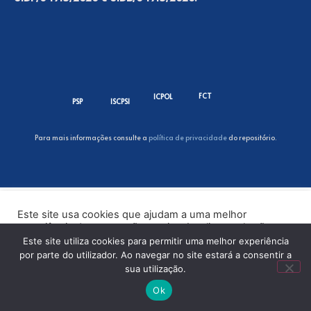
FCT
ICPOL
PSP
ISCPSI
Para mais informações consulte a
política de privacidade
do repositório.
Este site usa cookies que ajudam a uma melhor
experiência de navegação no site. Ao clicar no botão
“Aceitar” ou continuar a visualizar o nosso site, você
Este site utiliza cookies para permitir uma melhor experiência
concorda com o uso de cookies no nosso site.
por parte do utilizador. Ao navegar no site estará a consentir a
sua utilização.
ACEITAR
Ok