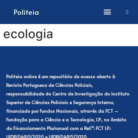
How to submit papers
Politeia
ecologia
Politeia online é um repositório de acesso aberto à
Revista Portuguesa de Ciências Policiais,
responsabilidade do Centro de Investigação do Instituto
Superior de Ciências Policiais e Segurança Interna,
financiado por Fundos Nacionais, através da FCT –
Fundação para a Ciência e a Tecnologia, I.P., no âmbito
do Financiamento Plurianual com a Ref.ª: FCT I.P.:
UIDP/04915/2020 e UIDB/04915/2020.