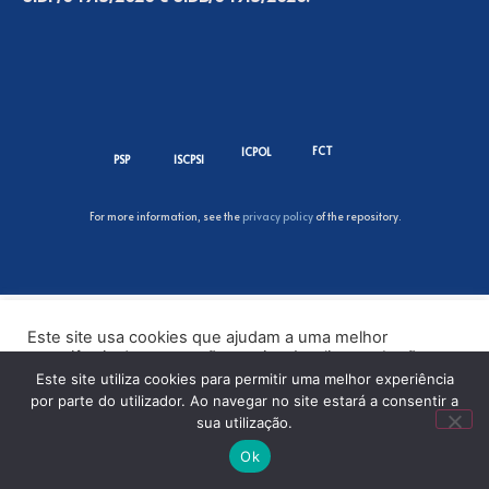
FCT
ICPOL
PSP
ISCPSI
For more information, see the
privacy policy
of the repository.
Este site usa cookies que ajudam a uma melhor
experiência de navegação no site. Ao clicar no botão
“Aceitar” ou continuar a visualizar o nosso site, você
Este site utiliza cookies para permitir uma melhor experiência
concorda com o uso de cookies no nosso site.
por parte do utilizador. Ao navegar no site estará a consentir a
sua utilização.
ACEITAR
Ok