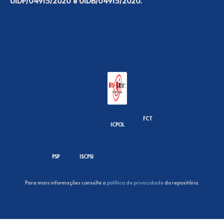
UIDP/04915/2020 e UIDB/04915/2020.
FCT
ICPOL
PSP
ISCPSI
Para mais informações consulte a
política de privacidade
do repositório.