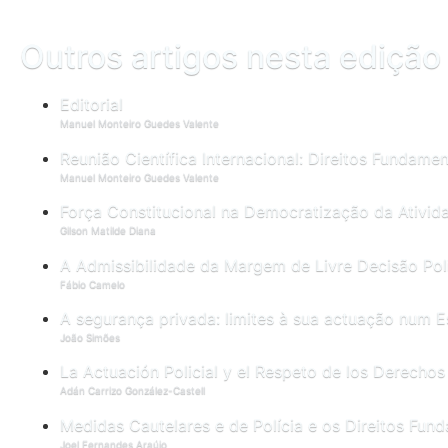
Outros artigos nesta edição
Editorial
Manuel Monteiro Guedes Valente
Reunião Científica Internacional: Direitos Fundament
Manuel Monteiro Guedes Valente
Força Constitucional na Democratização da Atividad
Gilson Matilde Diana
A Admissibilidade da Margem de Livre Decisão Poli
Fábio Camelo
A segurança privada: limites à sua actuação num 
João Simões
La Actuación Policial y el Respeto de los Derechos
Adán Carrizo González-Castell
Medidas Cautelares e de Polícia e os Direitos Fun
Joel Fernandes Araújo