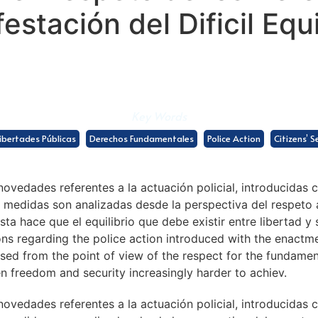
tación del Dificil Equil
Key Words
ibertades Públicas
Derechos Fundamentales
Police Action
Citizens’ S
 novedades referentes a la actuación policial, introducidas
 medidas son analizadas desde la perspectiva del respeto 
sta hace que el equilibrio que debe existir entre libertad 
ons regarding the police action introduced with the enact
sed from the point of view of the respect for the fundament
n freedom and security increasingly harder to achiev.
 novedades referentes a la actuación policial, introducidas