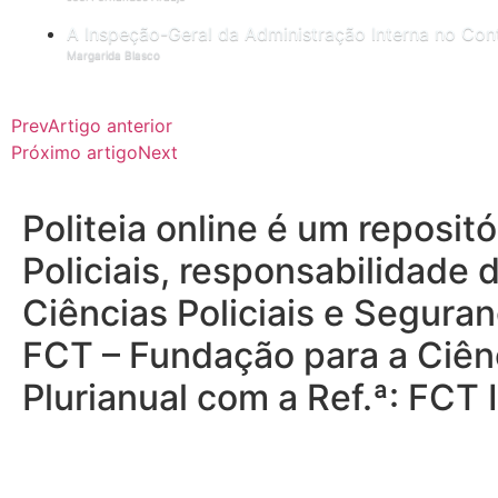
A Inspeção-Geral da Administração Interna no Contr
Margarida Blasco
Prev
Artigo anterior
Próximo artigo
Next
Politeia online é um reposi
Policiais, responsabilidade 
Ciências Policiais e Seguran
FCT – Fundação para a Ciênc
Plurianual com a Ref.ª: FC