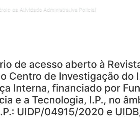
olo da Atividade Administrativa Policial
tório de acesso aberto à Revis
do Centro de Investigação do I
ça Interna, financiado por Fu
ia e a Tecnologia, I.P., no â
T I.P.: UIDP/04915/2020 e UI