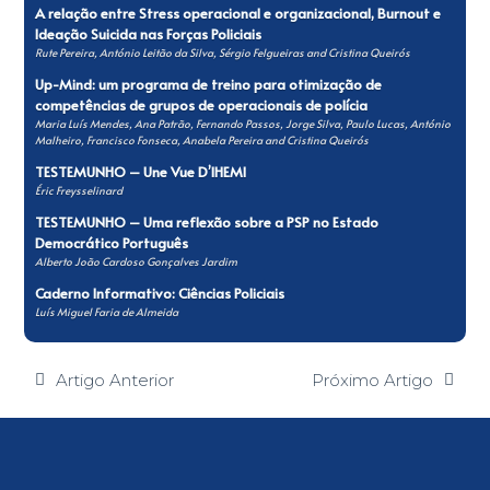
A relação entre Stress operacional e organizacional, Burnout e
Ideação Suicida nas Forças Policiais
Rute Pereira, António Leitão da Silva, Sérgio Felgueiras and Cristina Queirós
Up-Mind: um programa de treino para otimização de
competências de grupos de operacionais de polícia
Maria Luís Mendes, Ana Patrão, Fernando Passos, Jorge Silva, Paulo Lucas, António
Malheiro, Francisco Fonseca, Anabela Pereira and Cristina Queirós
TESTEMUNHO – Une Vue D’IHEMI
Éric Freysselinard
TESTEMUNHO – Uma reflexão sobre a PSP no Estado
Democrático Português
Alberto João Cardoso Gonçalves Jardim
Caderno Informativo: Ciências Policiais
Luís Miguel Faria de Almeida
Artigo Anterior
Próximo Artigo