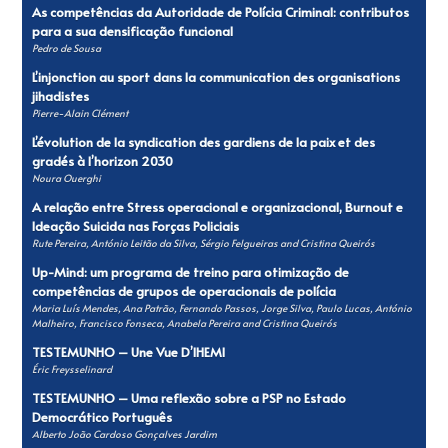
As competências da Autoridade de Polícia Criminal: contributos
para a sua densificação funcional
Pedro de Sousa
L’injonction au sport dans la communication des organisations
jihadistes
Pierre-Alain Clément
L’évolution de la syndication des gardiens de la paix et des
gradés à l’horizon 2030
Noura Ouerghi
A relação entre Stress operacional e organizacional, Burnout e
Ideação Suicida nas Forças Policiais
Rute Pereira, António Leitão da Silva, Sérgio Felgueiras and Cristina Queirós
Up-Mind: um programa de treino para otimização de
competências de grupos de operacionais de polícia
Maria Luís Mendes, Ana Patrão, Fernando Passos, Jorge Silva, Paulo Lucas, António
Malheiro, Francisco Fonseca, Anabela Pereira and Cristina Queirós
TESTEMUNHO – Une Vue D’IHEMI
Éric Freysselinard
TESTEMUNHO – Uma reflexão sobre a PSP no Estado
Democrático Português
Alberto João Cardoso Gonçalves Jardim