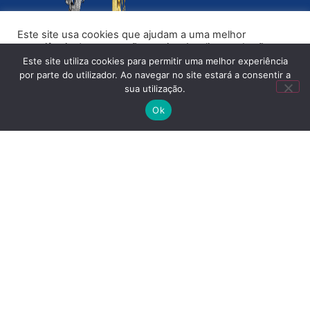
Este site usa cookies que ajudam a uma melhor
experiência de navegação no site. Ao clicar no botão
“Aceitar” ou continuar a visualizar o nosso site, você
Este site utiliza cookies para permitir uma melhor experiência
concorda com o uso de cookies no nosso site.
por parte do utilizador. Ao navegar no site estará a consentir a
sua utilização.
ACEITAR
Ok
FCT
ICPOL
PSP
ISCPSI
For more information, see the
privacy policy
of the repository.