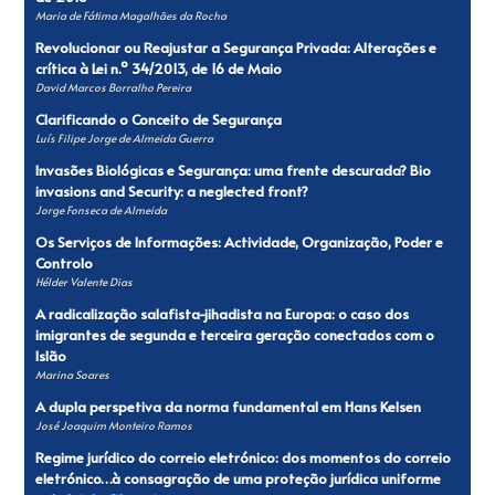
Maria de Fátima Magalhães da Rocha
Revolucionar ou Reajustar a Segurança Privada: Alterações e
crítica à Lei n.º 34/2013, de 16 de Maio
David Marcos Borralho Pereira
Clarificando o Conceito de Segurança
Luís Filipe Jorge de Almeida Guerra
Invasões Biológicas e Segurança: uma frente descurada? Bio
invasions and Security: a neglected front?
Jorge Fonseca de Almeida
Os Serviços de Informações: Actividade, Organização, Poder e
Controlo
Hélder Valente Dias
A radicalização salafista-jihadista na Europa: o caso dos
imigrantes de segunda e terceira geração conectados com o
Islão
Marina Soares
A dupla perspetiva da norma fundamental em Hans Kelsen
José Joaquim Monteiro Ramos
Regime jurídico do correio eletrónico: dos momentos do correio
eletrónico…à consagração de uma proteção jurídica uniforme