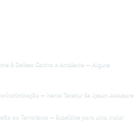
nte à Defesa Contra o Ambiente – Alguns
auto-incriminação – Nemo Tenetur Se Jpsum Accusare
ssão ao Terrorismo – Subsídios para uma maior