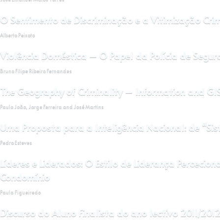
O Sentimento de Discriminação e a Vitimização Crim
Alberto Peixoto
Violência Doméstica – O Papel da Polícia de Segur
Bruno Filipe Ribeiro Fernandes
The Geography of Criminality – Information and GIS
Paulo João, Jorge Ferreira and José Martins
Uma Proposta para a Inteligência Nacional: de “S
Pedro Esteves
Líderes e Liderados: O Estilo de Liderança Perceci
Condomínio
Paula Figueiredo
Discurso do Aluno Finalista do ano lectivo 2011/201