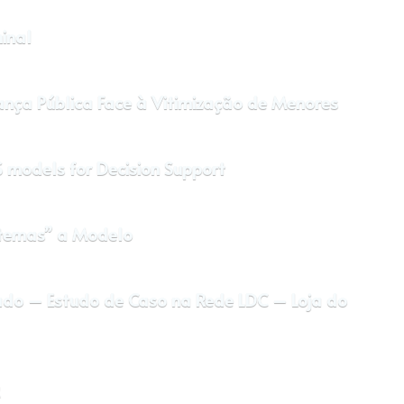
inal
ança Pública Face à Vitimização de Menores
 models for Decision Support
istemas” a Modelo
onado – Estudo de Caso na Rede LDC – Loja do
2