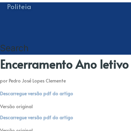
Politeia
Search
Encerramento Ano letivo
por Pedro José Lopes Clemente
Descarregue versão pdf do artigo
Versão original
Descarregue versão pdf do artigo
Versão original