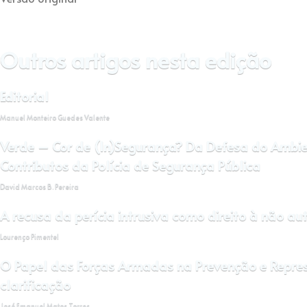
Outros artigos nesta edição
Editorial
Manuel Monteiro Guedes Valente
Verde – Cor de (ln)Segurança? Da Defesa do Ambie
Contributos da Polícia de Segurança Pública
David Marcos B. Pereira
A recusa da perícia intrusiva como direito à não 
Lourenço Pimentel
O Papel das Forças Armadas na Prevenção e Repre
clarificação
José Emanuel Matos Torres