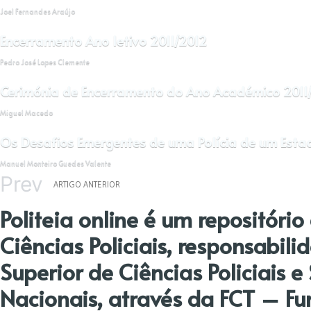
Joel Fernandes Araújo
Encerramento Ano letivo 2011/2012
Pedro José Lopes Clemente
Cerimónia de Encerramento do Ano Académico 2011
Miguel Macedo
Os Desafios Emergentes de uma Polícia de um Estad
Manuel Monteiro Guedes Valente
Prev
ARTIGO ANTERIOR
Politeia online é um repositóri
Ciências Policiais, responsabili
Superior de Ciências Policiais 
Nacionais, através da FCT – Fun