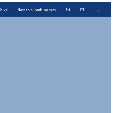
chive
How to submit papers
EN
PT