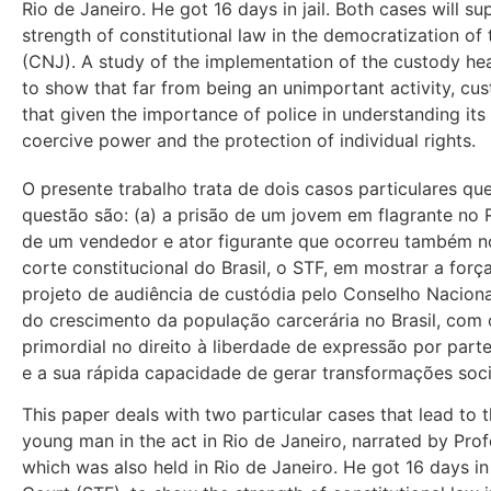
Rio de Janeiro. He got 16 days in jail. Both cases will s
strength of constitutional law in the democratization of t
(CNJ). A study of the implementation of the custody hear
to show that far from being an unimportant activity, cust
that given the importance of police in understanding its
coercive power and the protection of individual rights.
O presente trabalho trata de dois casos particulares q
questão são: (a) a prisão de um jovem em flagrante no R
de um vendedor e ator figurante que ocorreu também no 
corte constitucional do Brasil, o STF, em mostrar a forç
projeto de audiência de custódia pelo Conselho Nacion
do crescimento da população carcerária no Brasil, com 
primordial no direito à liberdade de expressão por par
e a sua rápida capacidade de gerar transformações sociai
This paper deals with two particular cases that lead to th
young man in the act in Rio de Janeiro, narrated by Prof
which was also held in Rio de Janeiro. He got 16 days in 