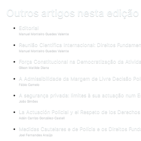
Outros artigos nesta edição
Editorial
Manuel Monteiro Guedes Valente
Reunião Científica Internacional: Direitos Fundament
Manuel Monteiro Guedes Valente
Força Constitucional na Democratização da Atividad
Gilson Matilde Diana
A Admissibilidade da Margem de Livre Decisão Poli
Fábio Camelo
A segurança privada: limites à sua actuação num 
João Simões
La Actuación Policial y el Respeto de los Derechos
Adán Carrizo González-Castell
Medidas Cautelares e de Polícia e os Direitos Fun
Joel Fernandes Araújo