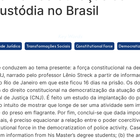
ustódia no Brasil
Key Words
ade Jurídica
Transformações Sociais
Constitutional Force
Democratiz
ue conduzem ao tema presente: a força constitucional na de
J, narrado pelo professor Lênio Streck a partir de informa
Rio de Janeiro em que este ficou 16 dias na prisão. Os do
a do direito constitucional na democratização da atuação da
al de Justiça (CNJ). É feito um estudo da implantação do 
o intuito de mostrar que longe de ser uma atividade sem im
te do preso em flagrante. Por fim, conclui-se que dada imp
s, é preciso equacionar a relação entre o poder coercitivo
utional force in the democratization of police activity. Case
m information from his Master’s degree students; (b) the ar