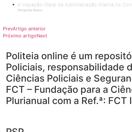
A Inspeção-Geral da Administração Interna no Contr
Margarida Blasco
Prev
Artigo anterior
Próximo artigo
Next
Politeia online é um reposi
Policiais, responsabilidade 
Ciências Policiais e Seguran
FCT – Fundação para a Ciênc
Plurianual com a Ref.ª: FC
PSP