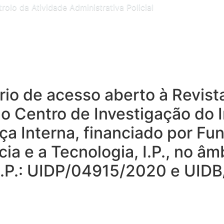
olo da Atividade Administrativa Policial
tório de acesso aberto à Revis
do Centro de Investigação do I
ça Interna, financiado por Fu
ia e a Tecnologia, I.P., no â
T I.P.: UIDP/04915/2020 e UI