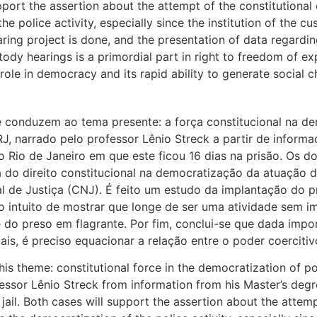
upport the assertion about the attempt of the constitutiona
he police activity, especially since the institution of the 
ing project is done, and the presentation of data regarding
ody hearings is a primordial part in right to freedom of exp
 role in democracy and its rapid ability to generate social
ue conduzem ao tema presente: a força constitucional na de
J, narrado pelo professor Lênio Streck a partir de informa
Rio de Janeiro em que este ficou 16 dias na prisão. Os do
a do direito constitucional na democratização da atuação da
al de Justiça (CNJ). É feito um estudo da implantação do 
o intuito de mostrar que longe de ser uma atividade sem im
te do preso em flagrante. Por fim, conclui-se que dada imp
s, é preciso equacionar a relação entre o poder coercitivo
is theme: constitutional force in the democratization of poli
essor Lênio Streck from information from his Master’s degree
jail. Both cases will support the assertion about the attemp