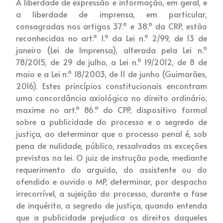
A liberdade de expressão e informação, em geral, e
a liberdade de imprensa, em particular,
consagradas nos artigos 37.º e 38.º da CRP, estão
reconhecidas no art.º 1.º da Lei n.º 2/99, de 13 de
janeiro (Lei de Imprensa), alterada pela Lei n.º
78/2015, de 29 de julho, a Lei n.º 19/2012, de 8 de
maio e a Lei n.º 18/2003, de 11 de junho (Guimarães,
2016). Estes princípios constitucionais encontram
uma concordância axiológica no direito ordinário,
maxime no art.º 86.º do CPP, dispositivo formal
sobre a publicidade do processo e o segredo de
justiça, ao determinar que o processo penal é, sob
pena de nulidade, público, ressalvadas as exceções
previstas na lei. O juiz de instrução pode, mediante
requerimento do arguido, do assistente ou do
ofendido e ouvido o MP, determinar, por despacho
irrecorrível, a sujeição do processo, durante a fase
de inquérito, a segredo de justiça, quando entenda
que a publicidade prejudica os direitos daqueles