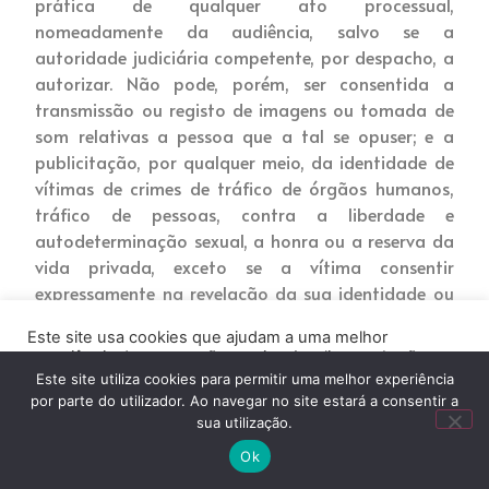
prática de qualquer ato processual,
nomeadamente da audiência, salvo se a
autoridade judiciária competente, por despacho, a
autorizar. Não pode, porém, ser consentida a
transmissão ou registo de imagens ou tomada de
som relativas a pessoa que a tal se opuser; e a
publicitação, por qualquer meio, da identidade de
vítimas de crimes de tráfico de órgãos humanos,
tráfico de pessoas, contra a liberdade e
autodeterminação sexual, a honra ou a reserva da
vida privada, exceto se a vítima consentir
expressamente na revelação da sua identidade ou
se o crime for praticado através de um OCS.
Este site usa cookies que ajudam a uma melhor
Até à decisão sobre a publicidade da audiência
experiência de navegação no site. Ao clicar no botão
não é ainda legítima a narração de atos
“Aceitar” ou continuar a visualizar o nosso site, você
Este site utiliza cookies para permitir uma melhor experiência
processuais anteriores àquela quando o juiz a tiver
concorda com o uso de cookies no nosso site.
por parte do utilizador. Ao navegar no site estará a consentir a
proibido com fundamento nos factos ou
sua utilização.
ACEITAR
circunstâncias referidas anteriormente. E não é
Ok
permitida a publicação, por qualquer meio, de