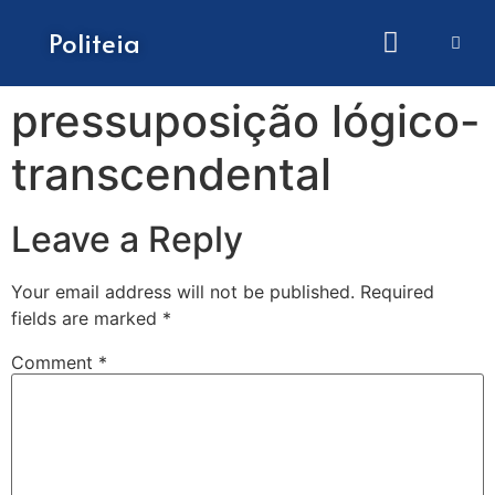
How to submit papers
Politeia
pressuposição lógico-
transcendental
Leave a Reply
Your email address will not be published.
Required
fields are marked
*
Comment
*