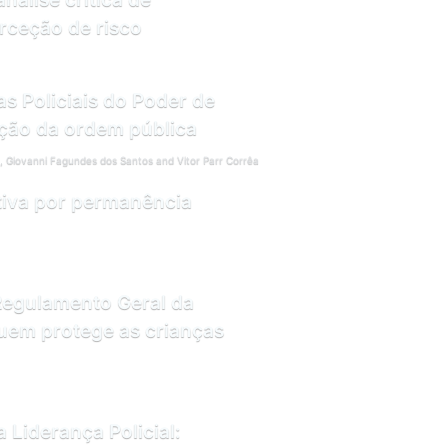
rceção de risco
s Policiais do Poder de
ação da ordem pública
, Giovanni Fagundes dos Santos and Vitor Parr Corrêa
tiva por permanência
Regulamento Geral da
uem protege as crianças
Liderança Policial: