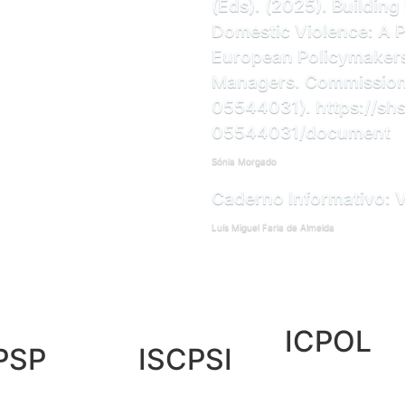
(Eds). (2025). Building
Domestic Violence: A P
European Policymakers
Managers. Commission 
05544031⟩. https://shs
05544031/document
Sónia Morgado
Caderno Informativo: 
Luís Miguel Faria de Almeida
ICPOL
PSP
ISCPSI