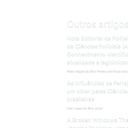
Outros artigo
Nota Editorial da Polit
de Ciências Policiais (
Conhecimento científico
atualidade e legitimida
Pedro Miguel da Silva Pereira and Paulo Ma
As influências de Ferraj
um olhar pelas Ciências
brasileiras
Azor Lopes da Silva Júnior
A Broken Windows Theo
Janelas Partidas: uma a