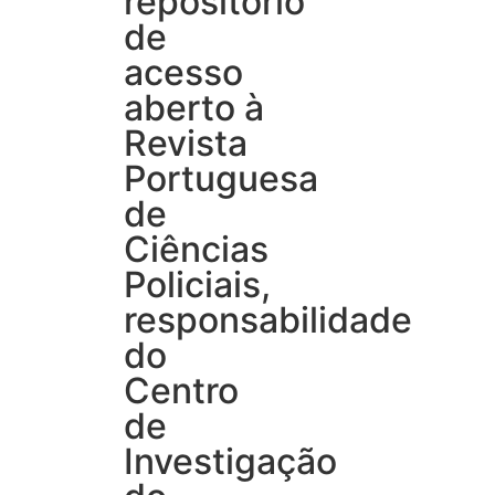
repositório
de
acesso
aberto à
Revista
Portuguesa
de
Ciências
Policiais,
responsabilidade
do
Centro
de
Investigação