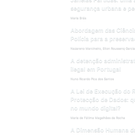
segurança urbana e pe
Maria Brás
Abordagem das Ciência
Polícia para a preserv
Nazareno Marcineiro, Elton Roussenq Garcia
A detenção administra
ilegal em Portugal
Nuno Ricardo Pica dos Santos
A Lei de Execução do 
Protecção de Dados: q
no mundo digital?
Maria de Fátima Magalhães da Rocha
A Dimensão Humana da 