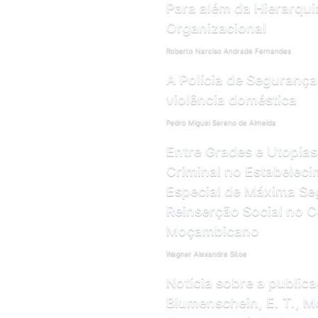
Para além da Hierarqui
Organizacional
Roberto Narciso Andrade Fernandes
A Polícia de Segurança
violência doméstica
Pedro Miguel Sereno de Almeida
Entre Grades e Utopias
Criminal no Estabeleci
Especial de Máxima Se
Reinserção Social no C
Moçambicano
Wagner Alexandre Sitoe
Notícia sobre a public
Blumenschein, E. T., Mo