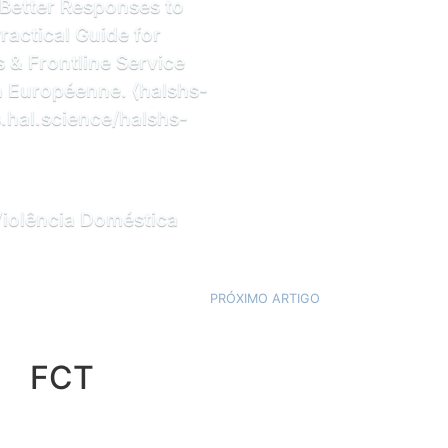
 Better Responses to
ractical Guide for
 & Frontline Service
Européenne. ⟨halshs-
.hal.science/halshs-
Violência Doméstica
PRÓXIMO ARTIGO
FCT