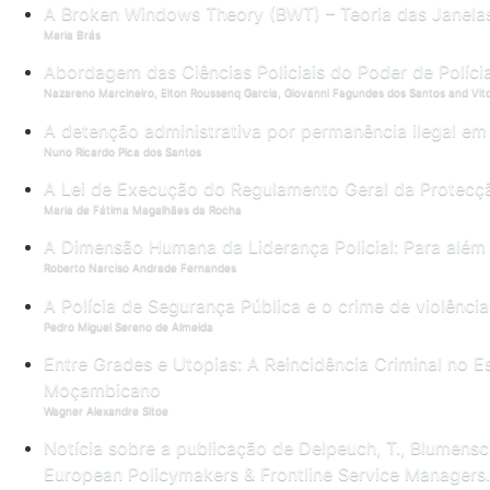
A Broken Windows Theory (BWT) – Teoria das Janelas 
Maria Brás
Abordagem das Ciências Policiais do Poder de Políci
Nazareno Marcineiro, Elton Roussenq Garcia, Giovanni Fagundes dos Santos and Vito
A detenção administrativa por permanência ilegal em
Nuno Ricardo Pica dos Santos
A Lei de Execução do Regulamento Geral da Protecçã
Maria de Fátima Magalhães da Rocha
A Dimensão Humana da Liderança Policial: Para além
Roberto Narciso Andrade Fernandes
A Polícia de Segurança Pública e o crime de violênci
Pedro Miguel Sereno de Almeida
Entre Grades e Utopias: A Reincidência Criminal no 
Moçambicano
Wagner Alexandre Sitoe
Notícia sobre a publicação de Delpeuch, T., Blumensch
European Policymakers & Frontline Service Managers