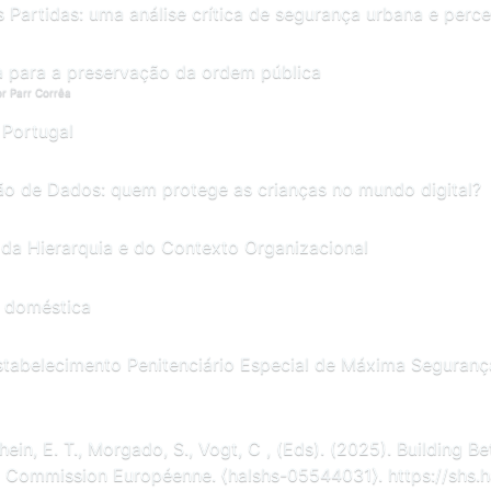
Partidas: uma análise crítica de segurança urbana e perce
a para a preservação da ordem pública
r Parr Corrêa
 Portugal
o de Dados: quem protege as crianças no mundo digital?
 da Hierarquia e do Contexto Organizacional
a doméstica
Estabelecimento Penitenciário Especial de Máxima Seguranç
ein, E. T., Morgado, S., Vogt, C , (Eds). (2025). Building B
. Commission Européenne. ⟨halshs-05544031⟩. https://shs