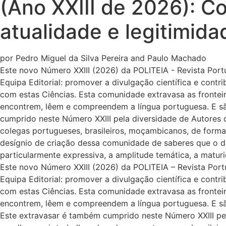
(Ano XXIII de 2026): Co
atualidade e legitimida
por Pedro Miguel da Silva Pereira and Paulo Machado
Este novo Número XXIII (2026) da POLITEIA - Revista Portu
Equipa Editorial: promover a divulgação científica e contr
com estas Ciências. Esta comunidade extravasa as frontei
encontrem, lêem e compreendem a língua portuguesa. E são 
cumprido neste Número XXIII pela diversidade de Autores 
colegas portugueses, brasileiros, moçambicanos, de formaçõe
desígnio de criação dessa comunidade de saberes que o dom
particularmente expressiva, a amplitude temática, a maturid
Este novo Número XXIII (2026) da POLITEIA – Revista Portu
Equipa Editorial: promover a divulgação científica e contr
com estas Ciências. Esta comunidade extravasa as frontei
encontrem, lêem e compreendem a língua portuguesa. E são 
Este extravasar é também cumprido neste Número XXIII pel