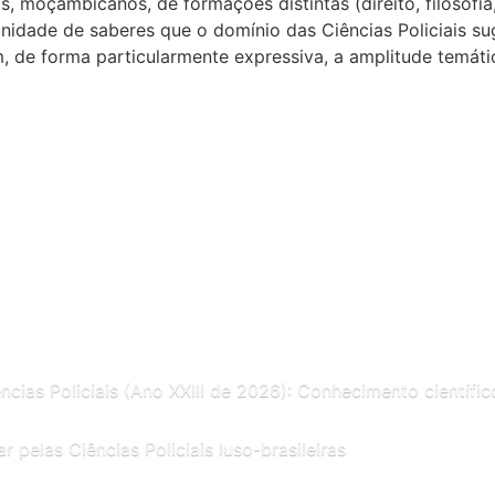
, moçambicanos, de formações distintas (direito, filosofia, 
idade de saberes que o domínio das Ciências Policiais su
, de forma particularmente expressiva, a amplitude temátic
ncias Policiais (Ano XXIII de 2026): Conhecimento científico
r pelas Ciências Policiais luso-brasileiras