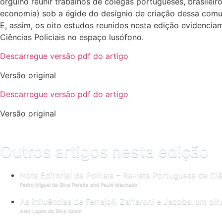
orgulho reunir trabalhos de colegas portugueses, brasileiros
economia) sob a égide do desígnio de criação dessa comun
E, assim, os oito estudos reunidos nesta edição evidenciam
Ciências Policiais no espaço lusófono.
Descarregue versão pdf do artigo
Versão original
Descarregue versão pdf do artigo
Versão original
Outros artigos nesta edição
Nota Editorial da Politeia – Revista Portuguesa de Ciê
Pedro Miguel da Silva Pereira and Paulo Machado
As influências de Ferrajoli, Zaffaroni e Jacobs: um olha
Azor Lopes da Silva Júnior