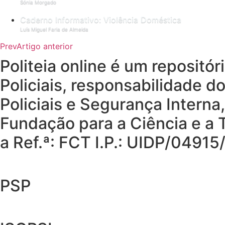
Sónia Morgado
Caderno Informativo: Violência Doméstica
Luís Miguel Faria de Almeida
Prev
Artigo anterior
Politeia online é um repositó
Policiais, responsabilidade d
Policiais e Segurança Interna
Fundação para a Ciência e a T
a Ref.ª: FCT I.P.: UIDP/049
PSP