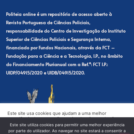
Politeia online é um repositório de acesso aberto à
Revista Portuguesa de Ciências Policiais,
responsabilidade do Centro de Investigação do Instituto
Superior de Ciências Policiais e Segurança Interna,
financiado por Fundos Nacionais, através da FCT –
Fundação para a Ciência e a Tecnologia, I.P., no âmbito
do Financiamento Plurianual com a Ref.ª: FCT I.P.:
UIDP/04915/2020 e UIDB/04915/2020.
Este site usa cookies que ajudam a uma melhor
experiência de navegação no site. Ao clicar no botão
“Aceitar” ou continuar a visualizar o nosso site, você
Este site utiliza cookies para permitir uma melhor experiência
concorda com o uso de cookies no nosso site.
por parte do utilizador. Ao navegar no site estará a consentir a