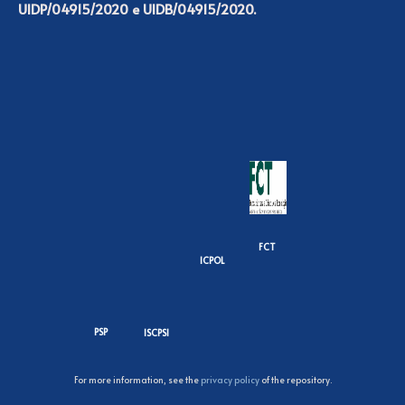
UIDP/04915/2020 e UIDB/04915/2020.
FCT
ICPOL
PSP
ISCPSI
For more information, see the
privacy policy
of the repository.