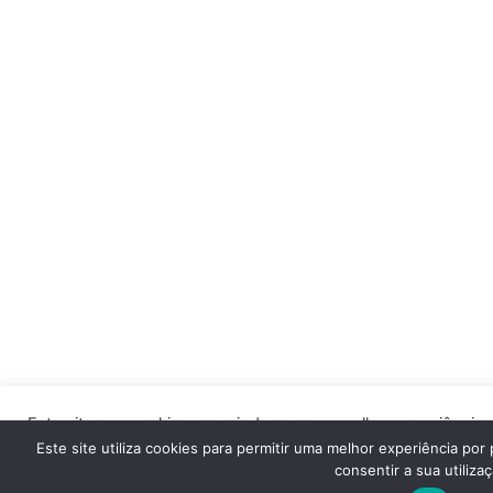
Este site usa cookies que ajudam a uma melhor experiência d
“Aceitar” ou continuar a visualizar o nosso site, você conco
Este site utiliza cookies para permitir uma melhor experiência por 
consentir a sua utilizaç
ACEITAR