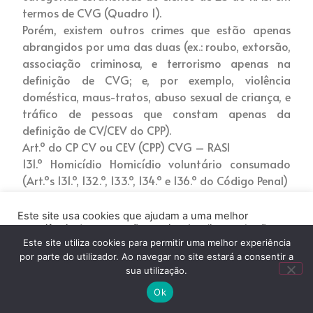
termos de CVG (Quadro 1).
Porém, existem outros crimes que estão apenas
abrangidos por uma das duas (ex.: roubo, extorsão,
associação criminosa, e terrorismo apenas na
definição de CVG; e, por exemplo, violência
doméstica, maus-tratos, abuso sexual de criança, e
tráfico de pessoas que constam apenas da
definição de CV/CEV do CPP).
Art.º do CP CV ou CEV (CPP) CVG – RASI
131.º Homicídio Homicídio voluntário consumado
(Art.ºs 131.º, 132.º, 133.º, 134.º e 136.º do Código Penal)
132.º Homicídio qualificado
133.º Homicídio privilegiado
Este site usa cookies que ajudam a uma melhor
experiência de navegação no site. Ao clicar no botão
136.º Infanticídio
“Aceitar” ou continuar a visualizar o nosso site, você
Este site utiliza cookies para permitir uma melhor experiência
144.º Ofensa à integridade física grave Ofensa à
concorda com o uso de cookies no nosso site.
por parte do utilizador. Ao navegar no site estará a consentir a
integridade física voluntária grave (Art.ºs 143.º e
sua utilização.
seguintes do Código Penal)
ACEITAR
Ok
145.º Ofensa à integridade física qualificada