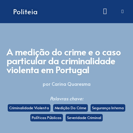
Como submeter artigos
Politeia
A medição do crime e o caso
particular da criminalidade
violenta em Portugal
por Carina Quaresma
Palavras chave:
Criminalidade Violenta
Medição Do Crime
Segurança Interna
Políticas Públicas
Severidade Criminal